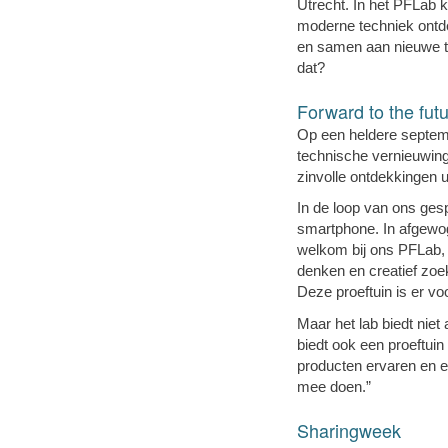
Utrecht. In het PFLab k
moderne techniek ontde
en samen aan nieuwe t
dat?
Forward to the fut
Op een heldere septembe
technische vernieuwing
zinvolle ontdekkingen u
In de loop van ons gesp
smartphone. In afgewog
welkom bij ons PFLab, b
denken en creatief zoe
Deze proeftuin is er v
Maar het lab biedt nie
biedt ook een proeftuin
producten ervaren en e
mee doen.”
Sharingweek