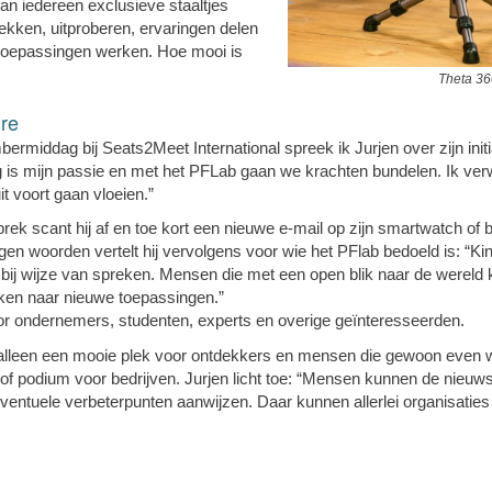
an iedereen exclusieve staaltjes
kken, uitproberen, ervaringen delen
oepassingen werken. Hoe mooi is
Theta 36
ure
rmiddag bij Seats2Meet International spreek ik Jurjen over zijn init
 is mijn passie en met het PFLab gaan we krachten bundelen. Ik ver
it voort gaan vloeien.”
rek scant hij af en toe kort een nieuwe e-mail op zijn smartwatch of b
en woorden vertelt hij vervolgens voor wie het PFlab bedoeld is: “Ki
ij wijze van spreken. Mensen die met een open blik naar de wereld kij
ken naar nieuwe toepassingen.”
oor ondernemers, studenten, experts en overige geïnteresseerden.
t alleen een mooie plek voor ontdekkers en mensen die gewoon even wi
 of podium voor bedrijven. Jurjen licht toe: “Mensen kunnen de nieuw
ventuele verbeterpunten aanwijzen. Daar kunnen allerlei organisatie