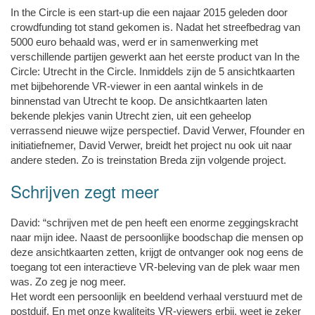
In the Circle is een start-up die een najaar 2015 geleden door
crowdfunding tot stand gekomen is. Nadat het streefbedrag van
5000 euro behaald was, werd er in samenwerking met
verschillende partijen gewerkt aan het eerste product van In the
Circle: Utrecht in the Circle. Inmiddels zijn de 5 ansichtkaarten
met bijbehorende VR-viewer in een aantal winkels in de
binnenstad van Utrecht te koop. De ansichtkaarten laten
bekende plekjes vanin Utrecht zien, uit een geheelop
verrassend nieuwe wijze perspectief. David Verwer, Ffounder en
initiatiefnemer, David Verwer, breidt het project nu ook uit naar
andere steden. Zo is treinstation Breda zijn volgende project.
Schrijven zegt meer
David: “schrijven met de pen heeft een enorme zeggingskracht
naar mijn idee. Naast de persoonlijke boodschap die mensen op
deze ansichtkaarten zetten, krijgt de ontvanger ook nog eens de
toegang tot een interactieve VR-beleving van de plek waar men
was. Zo zeg je nog meer.
Het wordt een persoonlijk en beeldend verhaal verstuurd met de
postduif. En met onze kwaliteits VR-viewers erbij, weet je zeker