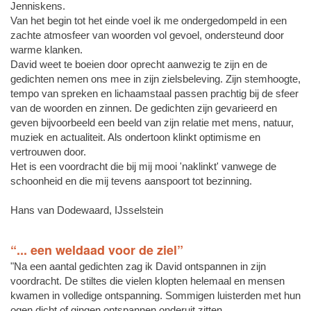
Jenniskens.
Van het begin tot het einde voel ik me ondergedompeld in een
zachte atmosfeer van woorden vol gevoel, ondersteund door
warme klanken.
David weet te boeien door oprecht aanwezig te zijn en de
gedichten nemen ons mee in zijn zielsbeleving. Zijn stemhoogte,
tempo van spreken en lichaamstaal passen prachtig bij de sfeer
van de woorden en zinnen. De gedichten zijn gevarieerd en
geven bijvoorbeeld een beeld van zijn relatie met mens, natuur,
muziek en actualiteit. Als ondertoon klinkt optimisme en
vertrouwen door.
Het is een voordracht die bij mij mooi 'naklinkt' vanwege de
schoonheid en die mij tevens aanspoort tot bezinning.
Hans van Dodewaard, IJsselstein
“... een weldaad voor de ziel”
"Na een aantal gedichten zag ik David ontspannen in zijn
voordracht. De stiltes die vielen klopten helemaal en mensen
kwamen in volledige ontspanning. Sommigen luisterden met hun
ogen dicht of gingen ontspannen onderuit zitten.