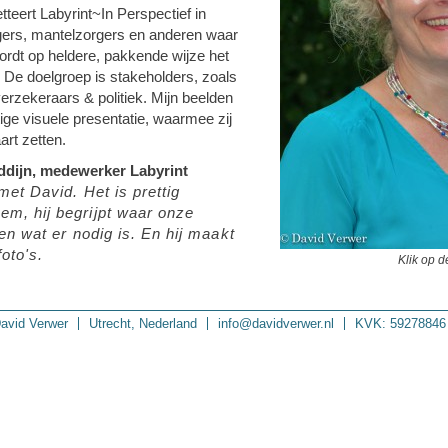
tteert Labyrint~In Perspectief in
ligers, mantelzorgers en anderen waar
ordt op heldere, pakkende wijze het
. De doelgroep is stakeholders, zoals
erzekeraars & politiek. Mijn beelden
ige visuele presentatie, waarmee zij
art zetten.
dijn, medewerker Labyrint
met David. Het is prettig
m, hij begrijpt waar onze
 en wat er nodig is. En hij maakt
foto's.
Klik op d
avid Verwer
Utrecht, Nederland
info@davidverwer.nl
KVK: 59278846