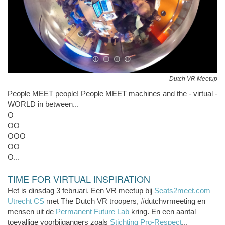
Dutch VR Meetup
People MEET people! People MEET machines and the - virtual -
WORLD in between...
O
OO
OOO
OO
O...
TIME FOR VIRTUAL INSPIRATION
Het is dinsdag 3 februari. Een VR meetup bij
Seats2meet.com
Utrecht CS
met The Dutch VR troopers, #dutchvrmeeting en
mensen uit de
Permanent Future Lab
kring. En een aantal
toevallige voorbijgangers zoals
Stichting Pro-Respect
...