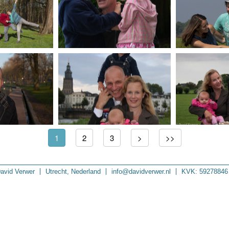
1
2
3
>
>>
avid Verwer
Utrecht, Nederland
info@davidverwer.nl
KVK: 59278846